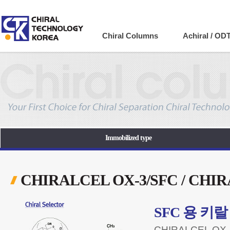
Company
Chiral Columns
Achiral / OD
Immobilized type
CHIRALCEL OX-3/SFC / CHI
SFC 용 키랄
CHIRALCEL OX-