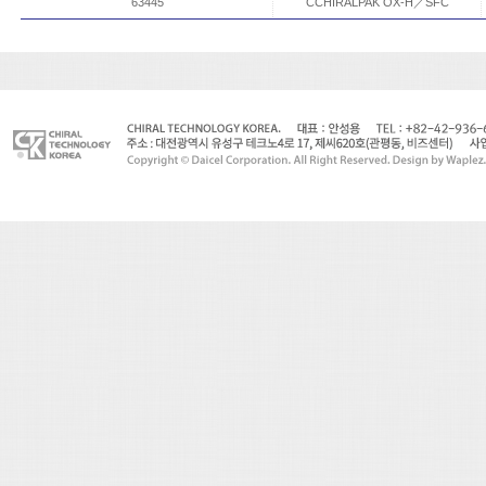
63445
CCHIRALPAK OX-H／SFC