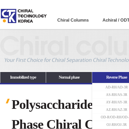
Company
Chiral Columns
Achiral / OD
Immobilized type
Normal phase
Reverse Phase
AD-RH/AD-3R
AS-RH/AS-3R
Polysaccharide-based
AY-RH/AY-3R
AZ-RH/AZ-3R
OD-R/OD-RH/OD-
Phase Chiral Column
OJ-RH/OJ-3R