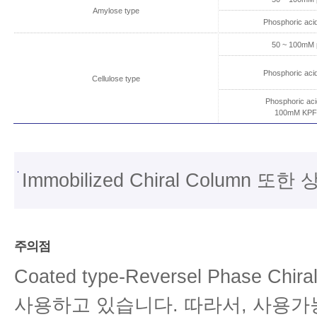
Amylose type
Phosphoric aci
50 ~ 100mM p
Phosphoric aci
Cellulose type
Phosphoric a
100mM KPF6
Immobilized Chiral Colu
주의점
Coated type-Reversel Phase C
사용하고 있습니다. 따라서, 사용가능