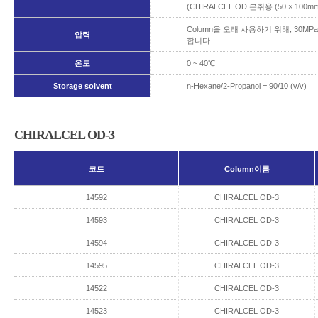
(CHIRALCEL OD 분취용 (50 × 100mm, 
Column을 오래 사용하기 위해, 30
압력
합니다
온도
0 ~ 40℃
Storage solvent
n-Hexane/2-Propanol = 90/10 (v/v)
CHIRALCEL OD-3
코드
Column이름
14592
CHIRALCEL OD-3
14593
CHIRALCEL OD-3
14594
CHIRALCEL OD-3
14595
CHIRALCEL OD-3
14522
CHIRALCEL OD-3
14523
CHIRALCEL OD-3