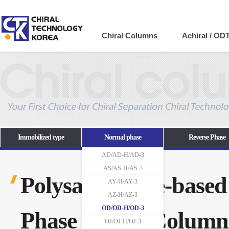
Company
Chiral Columns
Achiral / OD
Immobilized type
Normal phase
Reverse Phase
AD/AD-H/AD-3
AS/AS-H/AS-3
Polysaccharide-base
AY-H/AY-3
AZ-H/AZ-3
OD/OD-H/OD-3
Phase Chiral Column
OJ/OJ-H/OJ-3