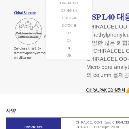
OX-H/OX-3
OZ-H/OZ-3
USP L40 대
OB/OB-H
OC/OC-H
CHIRALCEL OD Col
OA
dimethylphen
OF
다양한 많은 화합물
OG
서 CHIRALCE
OK
CHIRALCEL O
Micro bore an
의 column 을
사양
CHIRALCEL OD-3 : 3μm, CHIRALCEL
Particle size
CHIRALCEL OD : 10μm, 20μm