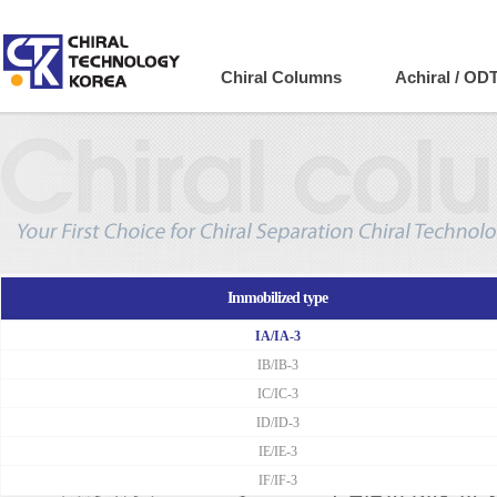
Company
Chiral Columns
Achiral / OD
Immobilized type
IA/IA-3
IB/IB-3
CHIRALPAK IA-3/SFC / CHIR
IC/IC-3
ID/ID-3
SFC 용 키랄
IE/IE-3
IF/IF-3
CHIRALPAK IA-